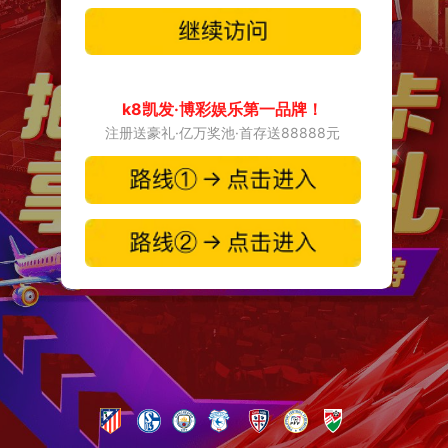
k8凯发·博彩娱乐第一品牌！
注册送豪礼·亿万奖池·首存送88888元